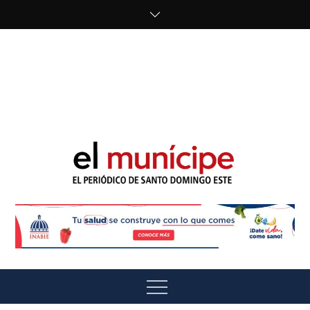
Skip
to
content
cipe.com/wp-
content/uploads/2023/10/F8WDDzzWwAEEBKD.jpeg"
alt="" />
El Munícipe
El periódico de Santo Domingo Este
Menu