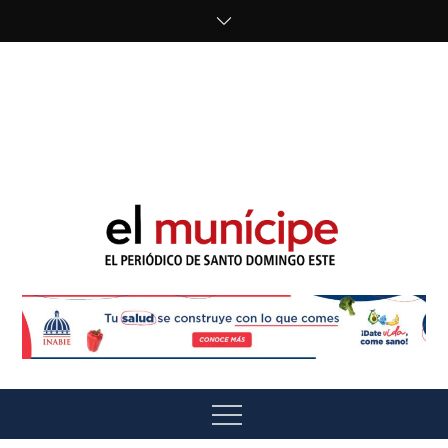
Skip
to
content
cipe.com/wp-
content/uploads/2023/10/F8WDDzzWwAEEBKD.jpeg"
alt="" />
El Munícipe
El periódico de Santo Domingo Este
Menu