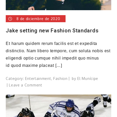
8 de diciembre de 2020
Jake setting new Fashion Standards
Et harum quidem rerum facilis est et expedita
distinctio. Nam libero tempore, cum soluta nobis est
eligendi optio cumque nihil impedit quo minus
id quod maxime placeat […]
Category:
Entertainment
,
Fashion
by
El Munícipe
on
Leave a Comment
Jake
setting
new
Fashion
Standards