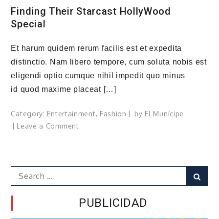
Finding Their Starcast HollyWood
Special
Et harum quidem rerum facilis est et expedita
distinctio. Nam libero tempore, cum soluta nobis est
eligendi optio cumque nihil impedit quo minus
id quod maxime placeat […]
Category:
Entertainment
,
Fashion
by
El Munícipe
on
Leave a Comment
Finding
Their
Starcast
Search
HollyWood
Sear
for:
Special
PUBLICIDAD