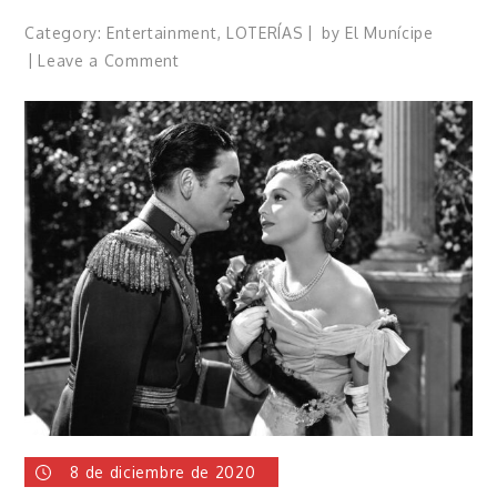
Category:
Entertainment
,
LOTERÍAS
by
El Munícipe
on
Leave a Comment
Hockey
Leagues
Peak
This
Season
8 de diciembre de 2020