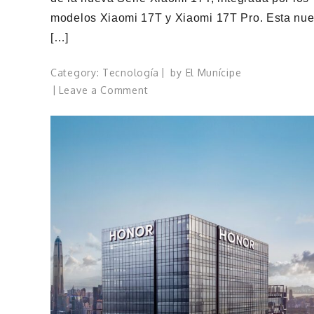
modelos Xiaomi 17T y Xiaomi 17T Pro. Esta nu
[…]
Category:
Tecnología
by
El Munícipe
on
Leave a Comment
La
Serie
Xiaomi
17T
llega
a
República
Dominicana
para
llevar
la
fotografía
móvil