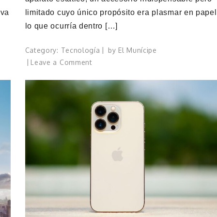
eva
limitado cuyo único propósito era plasmar en papel
lo que ocurría dentro […]
Category:
Tecnología
by
El Munícipe
on
Leave a Comment
Cómo
han
evolucionado
las
impresoras
láser
y
cuáles
son
las
mejores
marcas
en