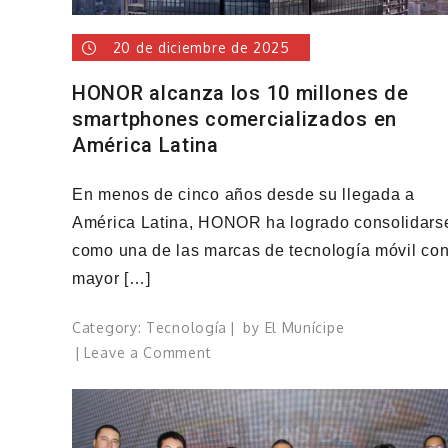
y
el
20 de diciembre de 2025
rendimiento
a
HONOR alcanza los 10 millones de
otro
smartphones comercializados en
nivel
América Latina
En menos de cinco años desde su llegada a
América Latina, HONOR ha logrado consolidars
como una de las marcas de tecnología móvil co
mayor […]
Category:
Tecnología
by
El Munícipe
on
Leave a Comment
HONOR
alcanza
los
10