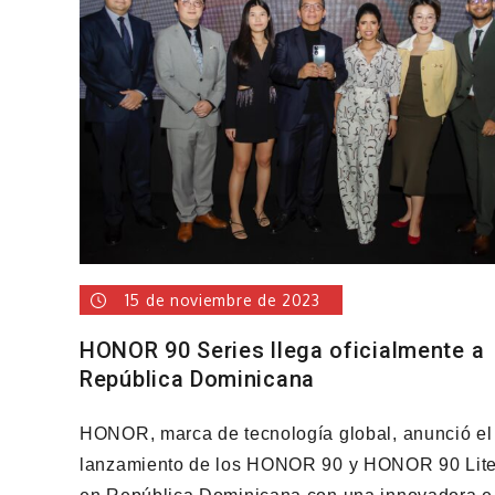
millones
de
smartphones
comercializados
en
América
Latina
15 de noviembre de 2023
HONOR 90 Series llega oficialmente a
República Dominicana
HONOR, marca de tecnología global, anunció el
lanzamiento de los HONOR 90 y HONOR 90 Lit