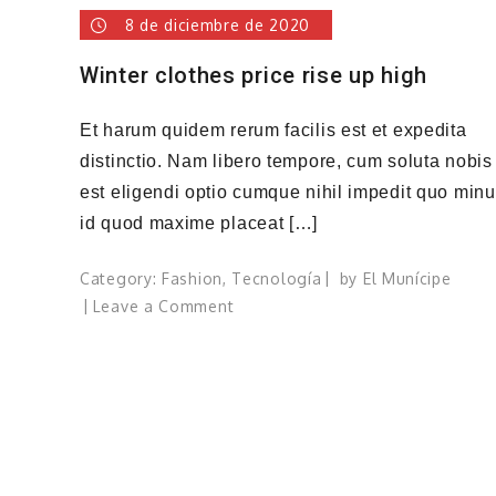
8 de diciembre de 2020
Winter clothes price rise up high
Et harum quidem rerum facilis est et expedita
distinctio. Nam libero tempore, cum soluta nobis
est eligendi optio cumque nihil impedit quo min
id quod maxime placeat […]
Category:
Fashion
,
Tecnología
by
El Munícipe
on
Leave a Comment
Winter
clothes
price
rise
up
high