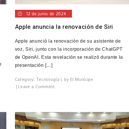
el
mercado
12 de junio de 2024
moderno
Apple anuncia la renovación de Siri
Apple anunció la renovación de su asistente de
voz, Siri, junto con la incorporación de ChatGPT
de OpenAI. Esta revelación se realizó durante la
e
presentación […]
n
Category:
Tecnología
by
El Munícipe
on
Leave a Comment
Apple
anuncia
la
renovación
de
Siri