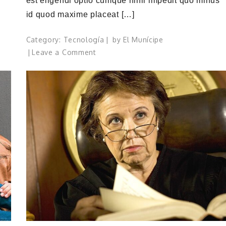
est eligendi optio cumque nihil impedit quo minus
id quod maxime placeat […]
Category:
Tecnología
by
El Munícipe
on
Leave a Comment
Committee
meeting
between
different
Governors