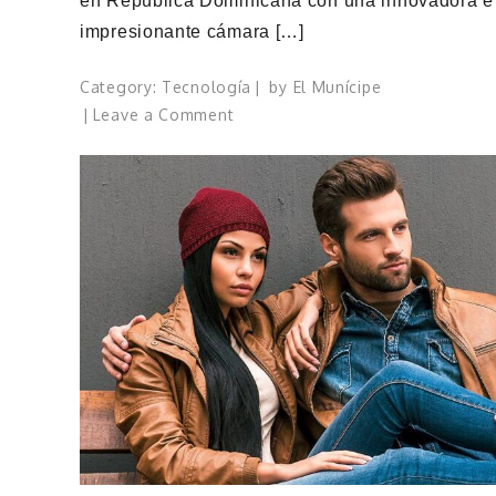
en República Dominicana con una innovadora e
impresionante cámara […]
Category:
Tecnología
by
El Munícipe
on
Leave a Comment
HONOR
90
Series
llega
oficialmente
a
República
Dominicana