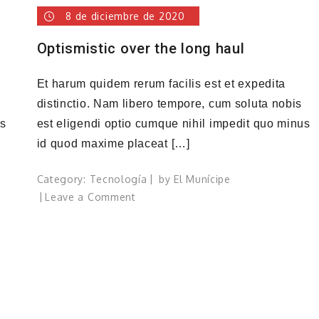
8 de diciembre de 2020
Optismistic over the long haul
Et harum quidem rerum facilis est et expedita
distinctio. Nam libero tempore, cum soluta nobis
us
est eligendi optio cumque nihil impedit quo minus
id quod maxime placeat […]
Category:
Tecnología
by
El Munícipe
on
Leave a Comment
Optismistic
over
the
long
haul