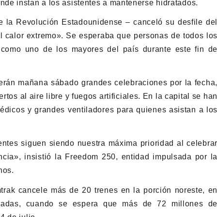
de instan a los asistentes a mantenerse hidratados.
de la Revolución Estadounidense – canceló su desfile de
l calor extremo». Se esperaba que personas de todos lo
 como uno de los mayores del país durante este fin d
rán mañana sábado grandes celebraciones por la fecha
rtos al aire libre y fuegos artificiales. En la capital se ha
édicos y grandes ventiladores para quienes asistan a lo
tentes siguen siendo nuestra máxima prioridad al celebra
ncia», insistió la Freedom 250, entidad impulsada por l
nos.
rak cancele más de 20 trenes en la porción noreste, e
eadas, cuando se espera que más de 72 millones d