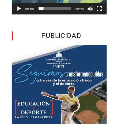
00:00
00:20
a
y
PUBLICIDAD
,
,
e
l
o
n
s