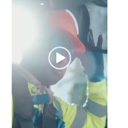
s
e
á
a