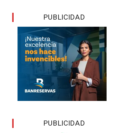
e
PUBLICIDAD
a
d
e
a
s
n
PUBLICIDAD