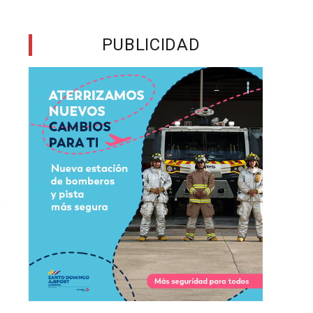
l
PUBLICIDAD
s
e
,
n
s
r
a
n
e