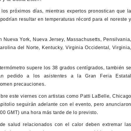
los próximos días, mientras expertos pronostican que l
drían resultar en temperaturas récord para el noreste 
yen Nueva York, Nueva Jersey, Massachusetts, Pensilvania
rolina del Norte, Kentucky, Virginia Occidental, Virginia
termómetro supere los 38 grados centígrados, también s
an pedido a los asistentes a la Gran Feria Estata
 tomen precauciones.
ibre este viernes con artistas como Patti LaBelle, Chicag
itolio seguirán adelante con el evento, pero anunciaro
0:00 GMT) una hora más tarde de lo previsto.
de salud relacionados con el calor deben extremar la