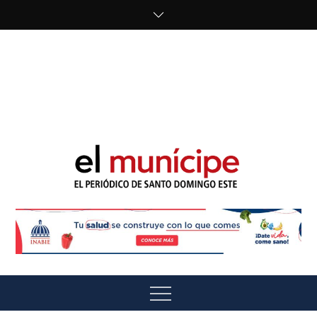
Skip
to
content
cipe.com/wp-
content/uploads/2023/10/F8WDDzzWwAEEBKD.jpeg"
alt="" />
El Munícipe
El periódico de Santo Domingo Este
Menu