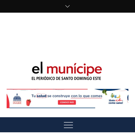
Skip
to
content
cipe.com/wp-
content/uploads/2023/10/F8WDDzzWwAEEBKD.jpeg"
alt="" />
El Munícipe
El periódico de Santo Domingo Este
Menu