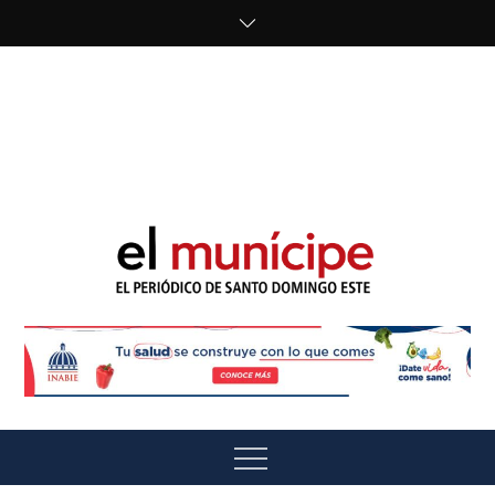
Skip
to
content
cipe.com/wp-
content/uploads/2023/10/F8WDDzzWwAEEBKD.jpeg"
alt="" />
El Munícipe
El periódico de Santo Domingo Este
Menu