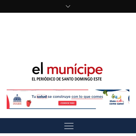
Skip
to
content
cipe.com/wp-
content/uploads/2023/10/F8WDDzzWwAEEBKD.jpeg"
alt="" />
El Munícipe
El periódico de Santo Domingo Este
Menu