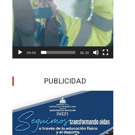
s
r
a
l
00:00
00:20
a
o
PUBLICIDAD
e
n
o