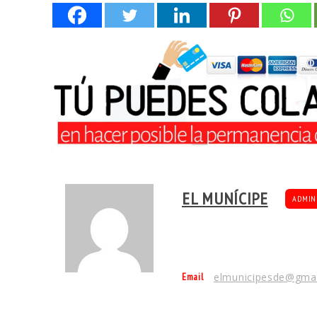
EL MUNÍCIPE
ADMIN
Email
elmunicipesde@gma