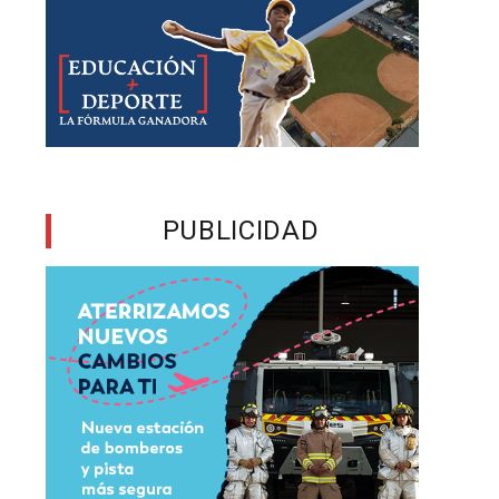
y
e
l
o
PUBLICIDAD