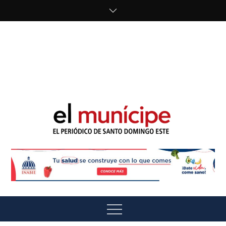
Skip
to
content
cipe.com/wp-
content/uploads/2023/10/F8WDDzzWwAEEBKD.jpeg"
alt="" />
El Munícipe
El periódico de Santo Domingo Este
Menu