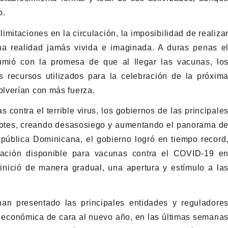
o.
mitaciones en la circulación, la imposibilidad de realiza
na realidad jamás vivida e imaginada. A duras penas e
mió con la promesa de que al llegar las vacunas, lo
s recursos utilizados para la celebración de la próxim
lverían con más fuerza.
 contra el terrible virus, los gobiernos de las principale
lotes, creando desasosiego y aumentando el panorama d
pública Dominicana, el gobierno logró en tiempo record
blación disponible para vacunas contra el COVID-19 e
 inició de manera gradual, una apertura y estímulo a la
an presentado las principales entidades y reguladore
n económica de cara al nuevo año, en las últimas semana