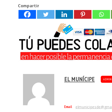
Compartir
EL MUNÍCIPE
ADMIN
Email
elmunicipesde@gma