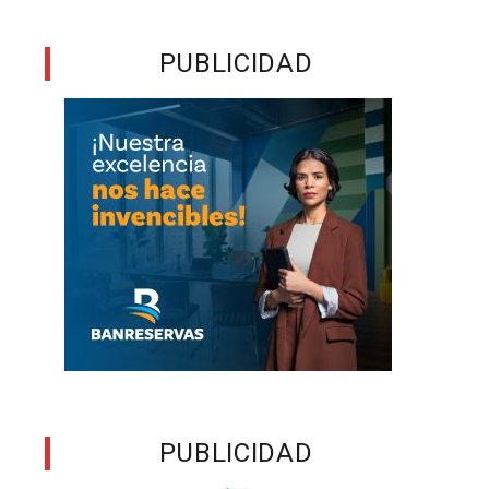
a
PUBLICIDAD
l
e
d
n
a
o
s
PUBLICIDAD