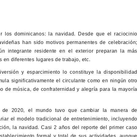
 los dominicanos: la navidad. Desde que el raciocini
avideñas han sido motivos permanentes de celebración
ún integrante residente en el exterior preparan la má
s en diferentes lugares de trabajo, etc.
ersión y esparcimiento lo constituye la disponibilida
la significativamente el circulante como en ningún otr
o de música, de confraternidad y alegría para la mayorí
s de 2020, el mundo tuvo que cambiar la manera d
ariar el modelo tradicional de entretenimiento, incluyend
ón, la navidad. Casi 2 años del reporte del primer cas
tablecimiento formal y total de sus actividades, aunqu