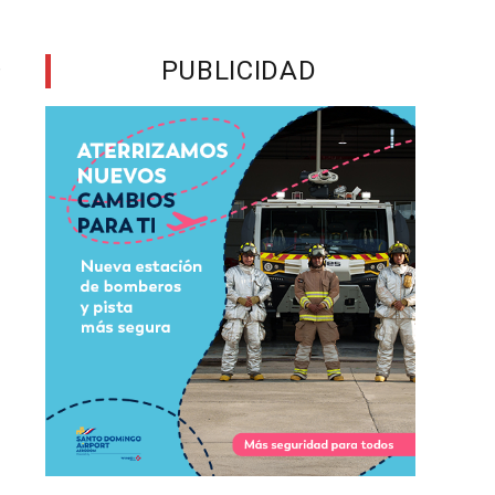
PUBLICIDAD
r
l
s
a
s
e
,
n
s
s
s