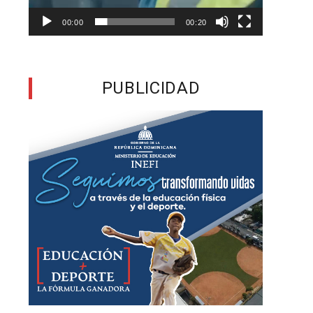
00:00
00:20
o
PUBLICIDAD
;
s
d
o
a
e
o
o
e