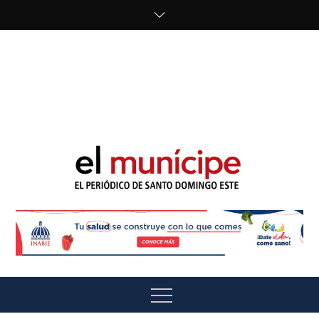
Skip
to
content
cipe.com/wp-
content/uploads/2023/10/F8WDDzzWwAEEBKD.jpeg"
alt="" />
El Munícipe
El periódico de Santo Domingo Este
Menu