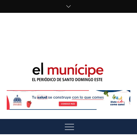
Skip
to
content
cipe.com/wp-
content/uploads/2023/10/F8WDDzzWwAEEBKD.jpeg"
alt="" />
El Munícipe
El periódico de Santo Domingo Este
Menu