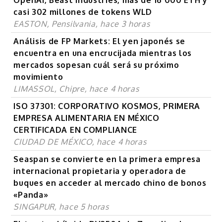
OpenAI, Beast Industries, más de 16 000 ETH y
casi 302 millones de tokens WLD
EASTON, Pensilvania, hace 3 horas
Análisis de FP Markets: El yen japonés se
encuentra en una encrucijada mientras los
mercados sopesan cuál será su próximo
movimiento
LIMASSOL, Chipre, hace 4 horas
ISO 37301: CORPORATIVO KOSMOS, PRIMERA
EMPRESA ALIMENTARIA EN MÉXICO
CERTIFICADA EN COMPLIANCE
CIUDAD DE MÉXICO, hace 4 horas
Seaspan se convierte en la primera empresa
internacional propietaria y operadora de
buques en acceder al mercado chino de bonos
«Panda»
SINGAPUR, hace 5 horas