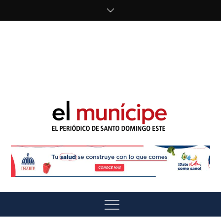
Skip
to
content
cipe.com/wp-
content/uploads/2023/10/F8WDDzzWwAEEBKD.jpeg"
alt="" />
El Munícipe
El periódico de Santo Domingo Este
Menu