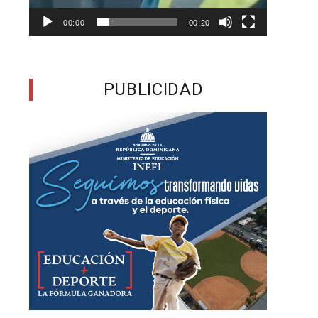
00:00
00:20
n
s
PUBLICIDAD
a
á
,
o
n