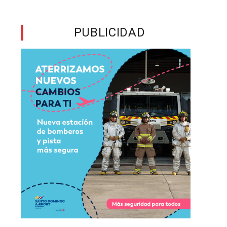
n
o
PUBLICIDAD
s
s
a
a
a
s