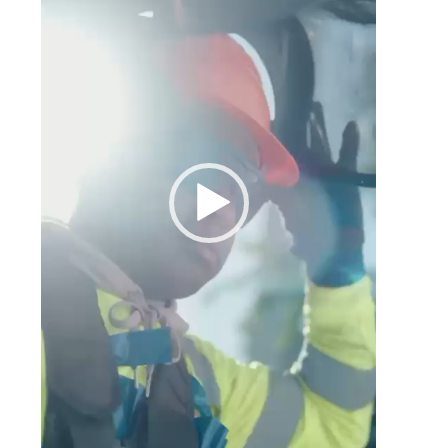
n
,
a
l
s