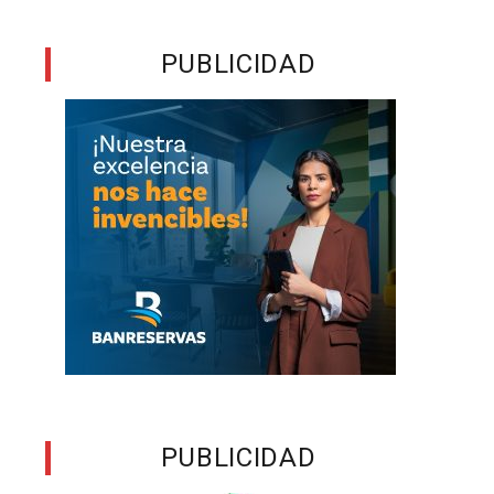
a
PUBLICIDAD
l
a
s
o
PUBLICIDAD