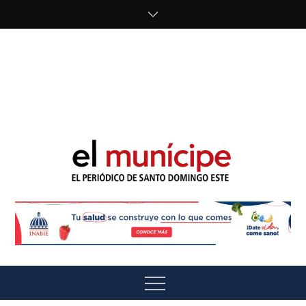
Skip
to
content
cipe.com/wp-
content/uploads/2023/10/F8WDDzzWwAEEBKD.jpeg"
alt="" />
El Munícipe
El periódico de Santo Domingo Este
Menu