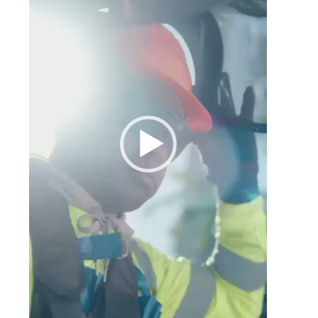
s
n
e