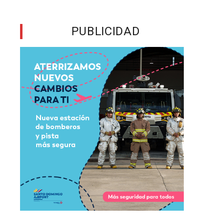
y
PUBLICIDAD
e
e
a
a