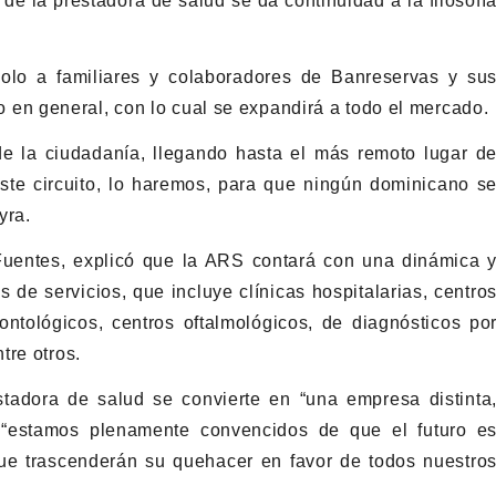
e la prestadora de salud se da continuidad a la filosofí
solo a familiares y colaboradores de Banreservas y su
ico en general, con lo cual se expandirá a todo el mercado.
e la ciudadanía, llegando hasta el más remoto lugar d
este circuito, lo haremos, para que ningún dominicano s
yra.
Fuentes, explicó que la ARS contará con una dinámica 
 de servicios, que incluye clínicas hospitalarias, centro
dontológicos, centros oftalmológicos, de diagnósticos po
tre otros.
stadora de salud se convierte en “una empresa distinta
: “estamos plenamente convencidos de que el futuro e
ue trascenderán su quehacer en favor de todos nuestro