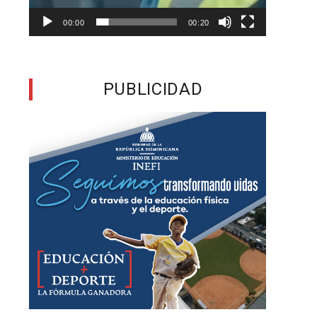
a
00:00
00:20
s
PUBLICIDAD
e
e
y
s
r
,
s
s