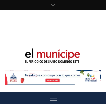
Skip
to
content
cipe.com/wp-
content/uploads/2023/10/F8WDDzzWwAEEBKD.jpeg"
alt="" />
El Munícipe
El periódico de Santo Domingo Este
Menu