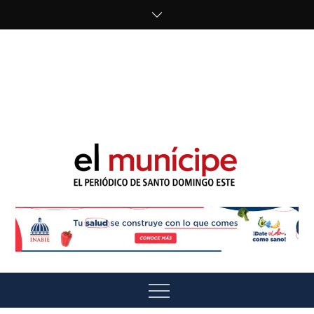
Skip
to
content
cipe.com/wp-
content/uploads/2023/10/F8WDDzzWwAEEBKD.jpeg"
alt="" />
El Munícipe
El periódico de Santo Domingo Este
Menu