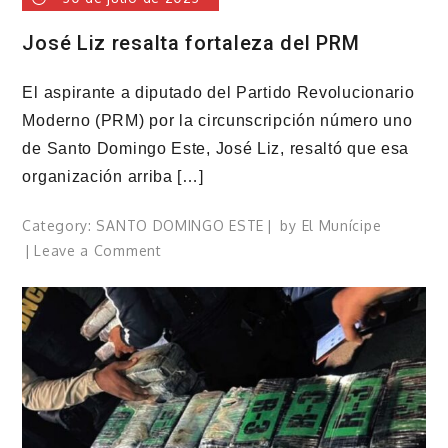
José Liz resalta fortaleza del PRM
El aspirante a diputado del Partido Revolucionario
Moderno (PRM) por la circunscripción número uno
de Santo Domingo Este, José Liz, resaltó que esa
organización arriba […]
Category:
SANTO DOMINGO ESTE
by
El Munícipe
on
Leave a Comment
José
Liz
resalta
fortaleza
del
PRM