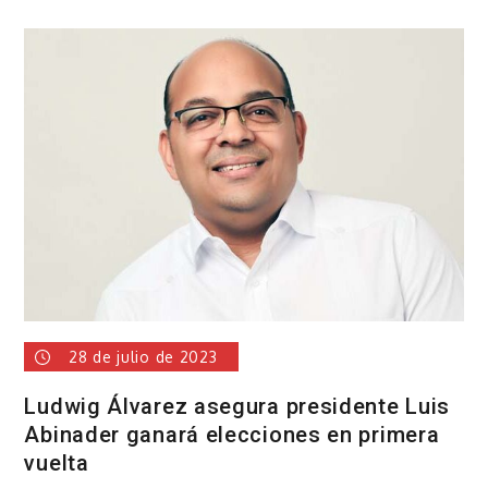
Luis
Alberto
promete
rescatar
el
municipio
Santo
Domingo
Este
del
desorden
28 de julio de 2023
Ludwig Álvarez asegura presidente Luis
Abinader ganará elecciones en primera
vuelta