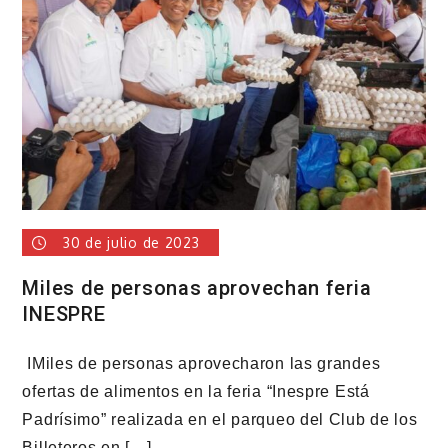
como
su
candidato
presidencial
30 de julio de 2023
Miles de personas aprovechan feria
INESPRE
IMiles de personas aprovecharon las grandes
ofertas de alimentos en la feria “Inespre Está
Padrísimo” realizada en el parqueo del Club de los
Billeteros en […]