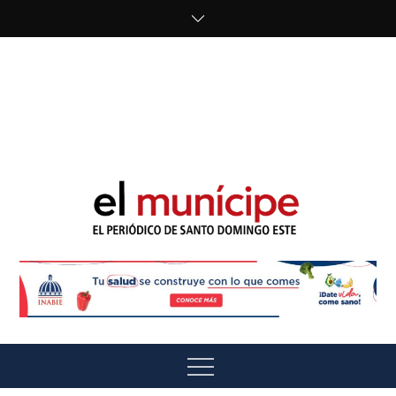
Skip
to
content
cipe.com/wp-
content/uploads/2023/10/F8WDDzzWwAEEBKD.jpeg"
alt="" />
El Munícipe
El periódico de Santo Domingo Este
Menu