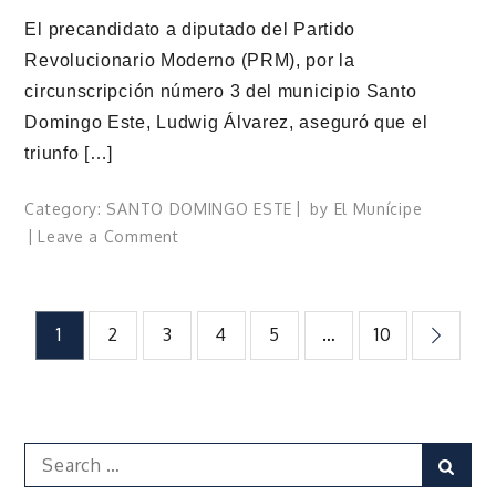
El precandidato a diputado del Partido
Revolucionario Moderno (PRM), por la
circunscripción número 3 del municipio Santo
Domingo Este, Ludwig Álvarez, aseguró que el
triunfo […]
Category:
SANTO DOMINGO ESTE
by
El Munícipe
on
Leave a Comment
Ludwig
Álvarez
asegura
Paginación
1
2
3
4
5
…
10
presidente
Luis
de
Abinader
ganará
entradas
elecciones
Search
Sear
en
for: