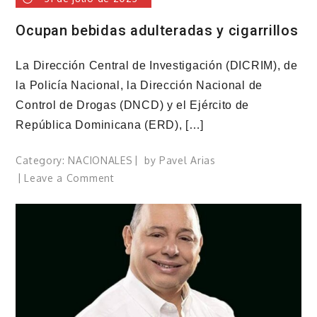
Ocupan bebidas adulteradas y cigarrillos
La Dirección Central de Investigación (DICRIM), de
la Policía Nacional, la Dirección Nacional de
Control de Drogas (DNCD) y el Ejército de
República Dominicana (ERD), […]
Category:
NACIONALES
by
Pavel Arias
on
Leave a Comment
Ocupan
bebidas
adulteradas
y
cigarrillos