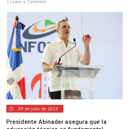
on
Leave a Comment
Ocupan
100
paquetes
de
cocaína
en
Barahona
29 de julio de 2023
Presidente Abinader asegura que la