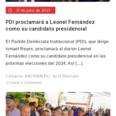
31 de julio de 2023
PDI proclamará a Leonel Fernández
como su candidato presidencial
El Partido Demócrata Institucional (PDI), que dirige
Ismael Reyes, proclamará al doctor Leonel
Fernández como su candidato presidencial en las
próximas elecciones del 2024. Así […]
Category:
NACIONALES
by
El Munícipe
on
Leave a Comment
PDI
proclamará
a
Leonel
Fernández