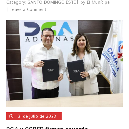
Category:
SANTO DOMINGO ESTE
by
El Munícipe
on
Leave a Comment
Fuerza
del
Pueblo
escoge
a
Julio
Romero
como
su
candidato
a
alcalde
SDE
31 de julio de 2023