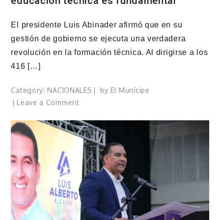
educación técnica es fundamental
El presidente Luis Abinader afirmó que en su
gestión de gobierno se ejecuta una verdadera
revolución en la formación técnica. Al dirigirse a los
416 […]
Category:
NACIONALES
by
El Munícipe
on
Leave a Comment
Presidente
Abinader
asegura
que
la
educación
técnica
es
fundamental