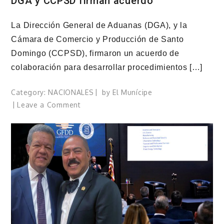
DGA y CCPSD firman acuerdo
La Dirección General de Aduanas (DGA), y la
Cámara de Comercio y Producción de Santo
Domingo (CCPSD), firmaron un acuerdo de
colaboración para desarrollar procedimientos […]
Category:
NACIONALES
by
El Munícipe
on
Leave a Comment
DGA
y
CCPSD
firman
acuerdo