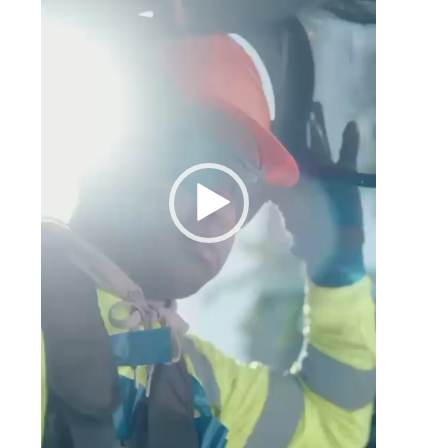
l
o
e
e