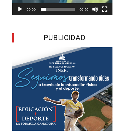
e
00:00
00:20
s
,
PUBLICIDAD