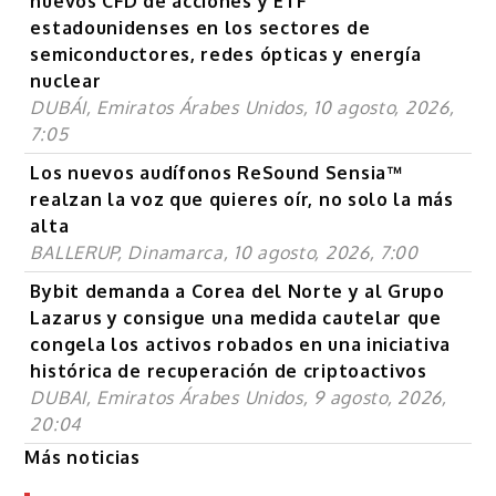
nuevos CFD de acciones y ETF
estadounidenses en los sectores de
semiconductores, redes ópticas y energía
nuclear
DUBÁI, Emiratos Árabes Unidos, 10 agosto, 2026,
7:05
Los nuevos audífonos ReSound Sensia™
realzan la voz que quieres oír, no solo la más
alta
BALLERUP, Dinamarca, 10 agosto, 2026, 7:00
Bybit demanda a Corea del Norte y al Grupo
Lazarus y consigue una medida cautelar que
congela los activos robados en una iniciativa
histórica de recuperación de criptoactivos
DUBAI, Emiratos Árabes Unidos, 9 agosto, 2026,
20:04
Más noticias