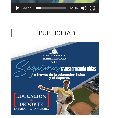
d
00:00
00:20
o
o
PUBLICIDAD
l
y
,
s
a
r