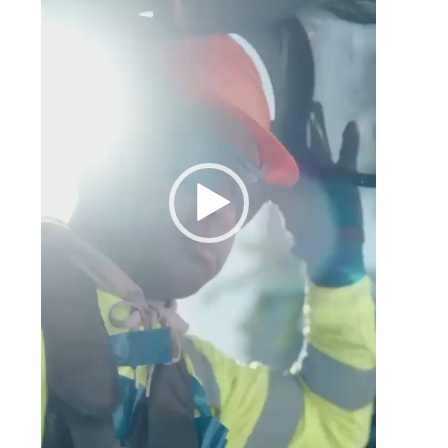
l
l
a
n
a