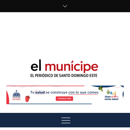
Skip
to
content
cipe.com/wp-
content/uploads/2023/10/F8WDDzzWwAEEBKD.jpeg"
alt="" />
El Munícipe
El periódico de Santo Domingo Este
Menu