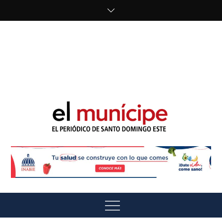
Skip
to
content
cipe.com/wp-
content/uploads/2023/10/F8WDDzzWwAEEBKD.jpeg"
alt="" />
El Munícipe
El periódico de Santo Domingo Este
Menu