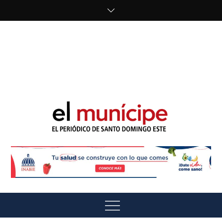
Skip
to
content
cipe.com/wp-
content/uploads/2023/10/F8WDDzzWwAEEBKD.jpeg"
alt="" />
El Munícipe
El periódico de Santo Domingo Este
Menu