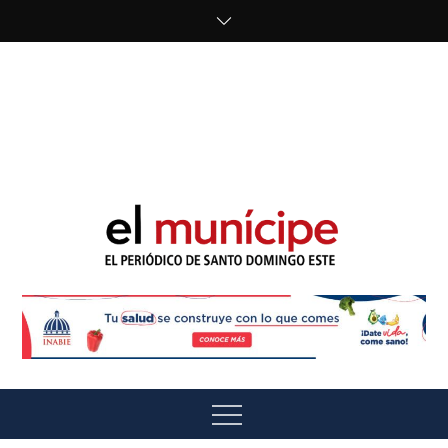
Skip
to
content
cipe.com/wp-
content/uploads/2023/10/F8WDDzzWwAEEBKD.jpeg"
alt="" />
El Munícipe
El periódico de Santo Domingo Este
Menu