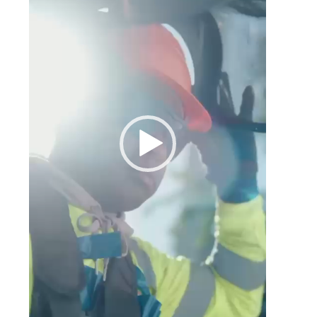
u
o
n
s
h
a
a