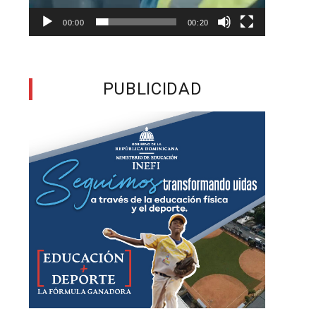
a
00:00
00:20
,
PUBLICIDAD
o