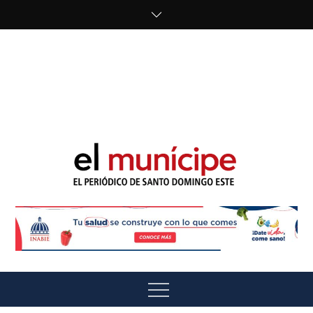
Skip
to
content
cipe.com/wp-
content/uploads/2023/10/F8WDDzzWwAEEBKD.jpeg"
alt="" />
El Munícipe
El periódico de Santo Domingo Este
Menu