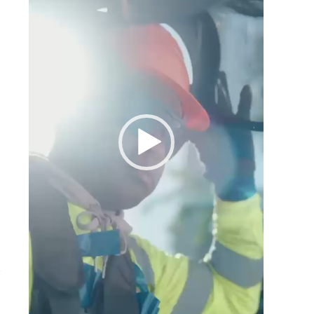
l
e
r
a