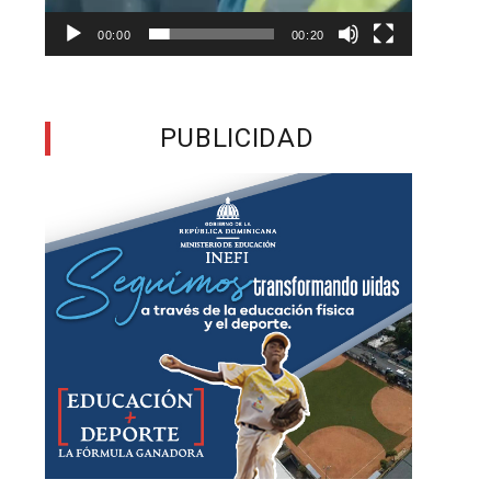
00:00
00:20
a
e
PUBLICIDAD
a
l
s
e
o
é