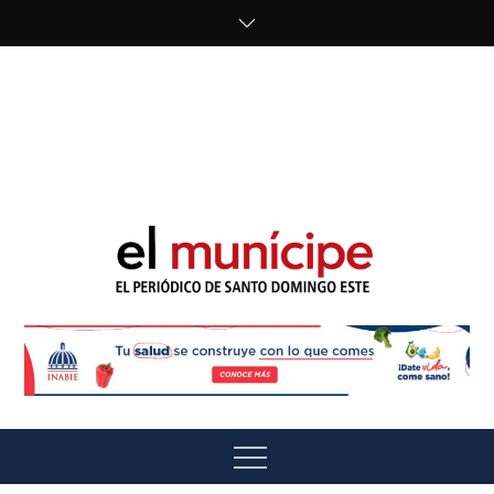
Skip
to
content
cipe.com/wp-
content/uploads/2023/10/F8WDDzzWwAEEBKD.jpeg"
alt="" />
El Munícipe
El periódico de Santo Domingo Este
Menu