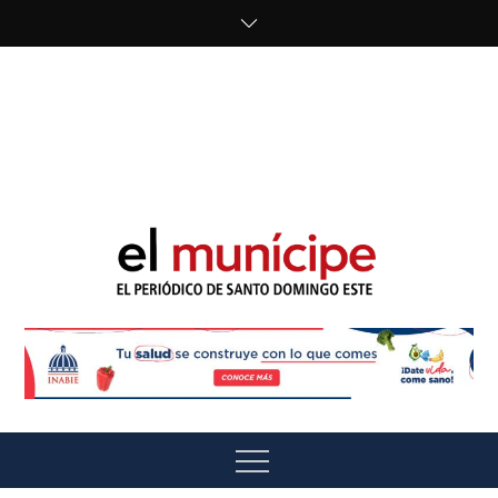
Skip
to
content
cipe.com/wp-
content/uploads/2023/10/F8WDDzzWwAEEBKD.jpeg"
alt="" />
El Munícipe
El periódico de Santo Domingo Este
Menu