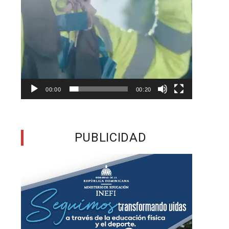
a
e
,
00:00
00:20
e
s
PUBLICIDAD
a
u
a