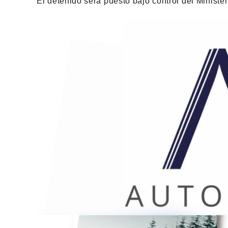
El detenido será puesto bajo control del Ministe