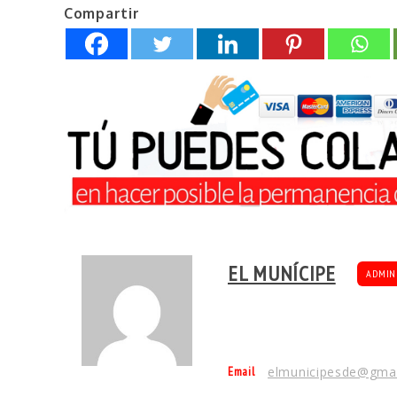
Compartir
EL MUNÍCIPE
ADMIN
Email
elmunicipesde@gma