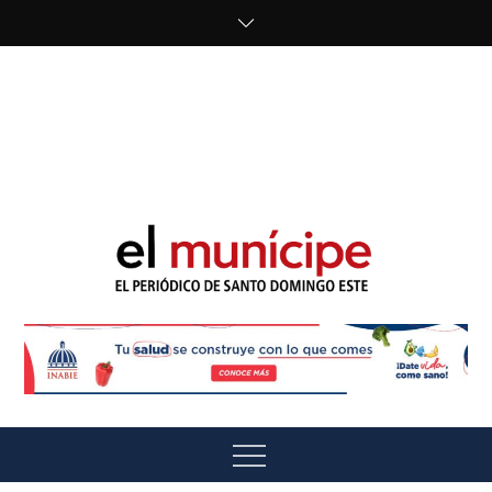
Skip
to
content
cipe.com/wp-
content/uploads/2023/10/F8WDDzzWwAEEBKD.jpeg"
alt="" />
El Munícipe
El periódico de Santo Domingo Este
Menu