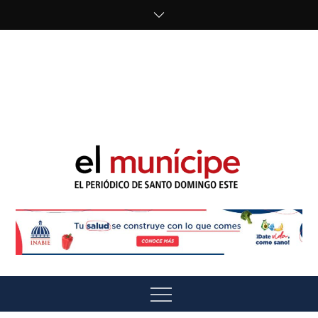
Skip
to
content
cipe.com/wp-
content/uploads/2023/10/F8WDDzzWwAEEBKD.jpeg"
alt="" />
El Munícipe
El periódico de Santo Domingo Este
Menu