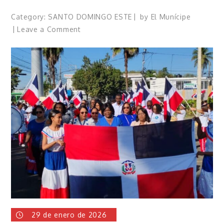
Category:
SANTO DOMINGO ESTE
by
El Munícipe
on
Leave a Comment
Hombre
de
70
años
clama
por
pensión
solidaria
para
poder
sobrevivir
29 de enero de 2026