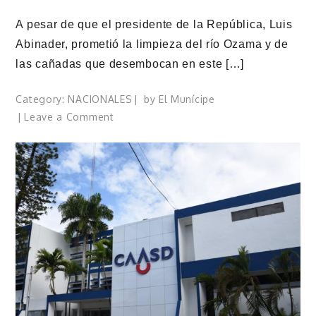
A pesar de que el presidente de la República, Luis
Abinader, prometió la limpieza del río Ozama y de
las cañadas que desembocan en este […]
Category:
NACIONALES
by
El Munícipe
on
Leave a Comment
Seaboard
mantiene
acciones
permanentes
en
favor
de
la
limpieza
y
preservación