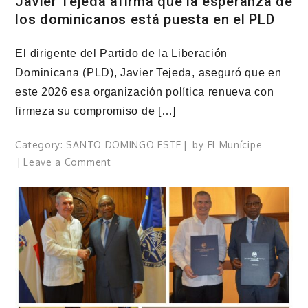
Javier Tejeda afirma que la esperanza de
los dominicanos está puesta en el PLD
El dirigente del Partido de la Liberación
Dominicana (PLD), Javier Tejeda, aseguró que en
este 2026 esa organización política renueva con
firmeza su compromiso de […]
Category:
SANTO DOMINGO ESTE
by
El Munícipe
on
Leave a Comment
Javier
Tejeda
afirma
que
la
esperanza
de
los