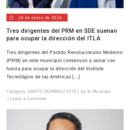
26 de enero de 2026
Tres dirigentes del PRM en SDE suenan
para ocupar la dirección del ITLA
Tres dirigentes del Partido Revolucionario Moderno
(PRM) en este municipio comienzan a sonar con
fuerza para ocupar la dirección del Instituto
Tecnológico de las Américas […]
Category:
SANTO DOMINGO ESTE
by
El Munícipe
on
Leave a Comment
Tres
dirigentes
del
PRM