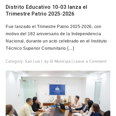
Distrito Educativo 10-03 lanza el
Trimestre Patrio 2025-2026
Fue lanzado el Trimestre Patrio 2025-2026, con
motivo del 182 aniversario de la Independencia
Nacional, durante un acto celebrado en el Instituto
Técnico Superior Comunitario […]
on
Category:
San Luis
by
El Munícipe
Leave a Comment
Distr
Educ
10-
03
lanz
el
Trim
Patri