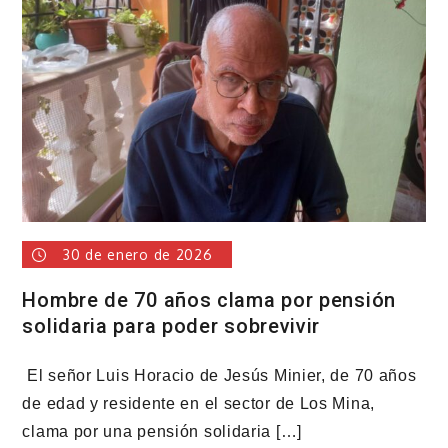
incumplimiento
y
destaca
inversiones
por
más
de
US$350
millones
en
el
30 de enero de 2026
AILA
Hombre de 70 años clama por pensión
solidaria para poder sobrevivir
El señor Luis Horacio de Jesús Minier, de 70 años
de edad y residente en el sector de Los Mina,
clama por una pensión solidaria […]