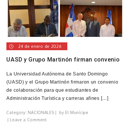
dominicanos
está
puesta
en
el
PLD
24 de enero de 2026
UASD y Grupo Martinón firman convenio
La Universidad Autónoma de Santo Domingo
(UASD) y el Grupo Martinón firmaron un convenio
de colaboración para que estudiantes de
Administración Turística y carreras afines […]
Category:
NACIONALES
by
El Munícipe
on
Leave a Comment
UASD