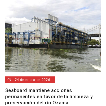
y
Grupo
Martinón
firman
convenio
24 de enero de 2026
Seaboard mantiene acciones
permanentes en favor de la limpieza y
preservación del río Ozama