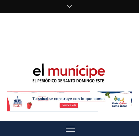
Skip
to
content
cipe.com/wp-
content/uploads/2023/10/F8WDDzzWwAEEBKD.jpeg"
alt="" />
El Munícipe
El periódico de Santo Domingo Este
Menu