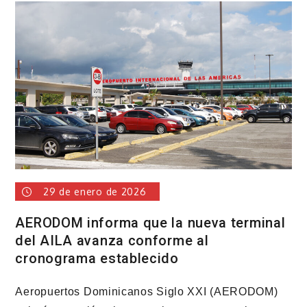
anuncia
operativos
diarios
29 de enero de 2026
AERODOM informa que la nueva terminal
del AILA avanza conforme al
cronograma establecido
Aeropuertos Dominicanos Siglo XXI (AERODOM)