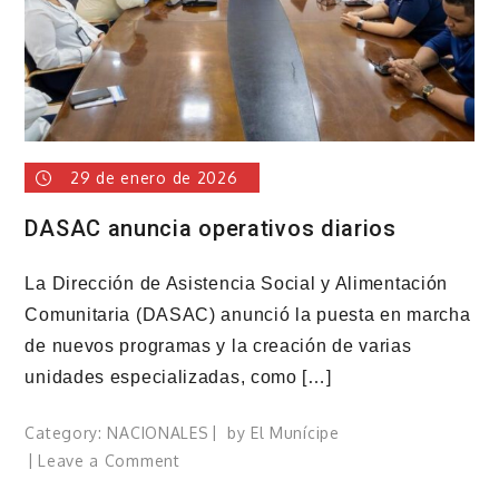
2025
202
29 de enero de 2026
DASAC anuncia operativos diarios
La Dirección de Asistencia Social y Alimentación
Comunitaria (DASAC) anunció la puesta en marcha
de nuevos programas y la creación de varias
unidades especializadas, como […]
Category:
NACIONALES
by
El Munícipe
on
Leave a Comment
DASAC