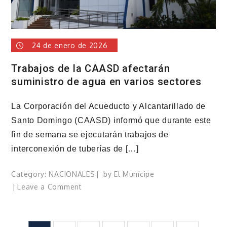
del
río
Ozama
24 de enero de 2026
Trabajos de la CAASD afectarán
suministro de agua en varios sectores
La Corporación del Acueducto y Alcantarillado de
Santo Domingo (CAASD) informó que durante este
fin de semana se ejecutarán trabajos de
interconexión de tuberías de […]
Category:
NACIONALES
by
El Munícipe
on
Leave a Comment
Trabajos
de
la