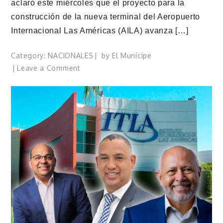
aclaró este miércoles que el proyecto para la
construcción de la nueva terminal del Aeropuerto
Internacional Las Américas (AILA) avanza […]
Category:
NACIONALES
by
El Munícipe
on
Leave a Comment
AERODOM
informa
que
la
nueva
terminal
del
AILA
avanza
conforme
al
cronograma
establecido