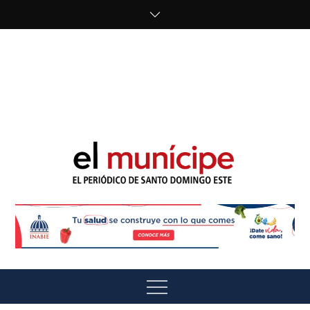
Skip
to
content
cipe.com/wp-
content/uploads/2023/10/F8WDDzzWwAEEBKD.jpeg"
alt="" />
El Munícipe
El periódico de Santo Domingo Este
Menu