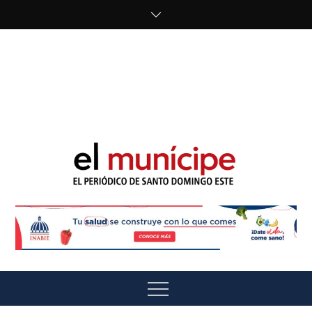
Skip
to
content
cipe.com/wp-
content/uploads/2023/10/F8WDDzzWwAEEBKD.jpeg"
alt="" />
El Munícipe
El periódico de Santo Domingo Este
Menu