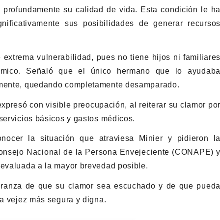
o profundamente su calidad de vida. Esta condición le h
gnificativamente sus posibilidades de generar recurso
extrema vulnerabilidad, pues no tiene hijos ni familiare
ómico. Señaló que el único hermano que lo ayudab
temente, quedando completamente desamparado.
presó con visible preocupación, al reiterar su clamor po
 servicios básicos y gastos médicos.
nocer la situación que atraviesa Minier y pidieron l
 Consejo Nacional de la Persona Envejeciente (CONAPE) 
 evaluada a la mayor brevedad posible.
peranza de que su clamor sea escuchado y de que pued
na vejez más segura y digna.