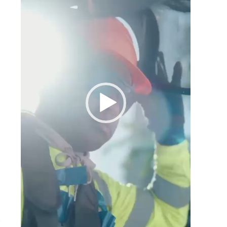
a
d
o
e
r