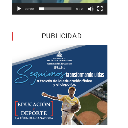
a
00:00
00:20
s
s
PUBLICIDAD
a
r
a
y
a