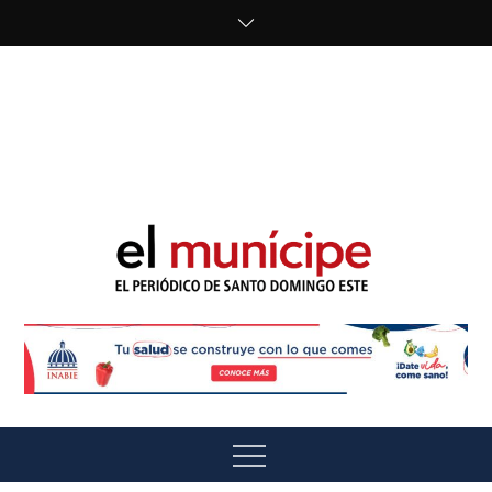
Skip
to
content
cipe.com/wp-
content/uploads/2023/10/F8WDDzzWwAEEBKD.jpeg"
alt="" />
El Munícipe
El periódico de Santo Domingo Este
Menu