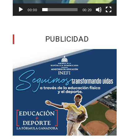
00:00
00:20
a
PUBLICIDAD
,
d
s
n
a