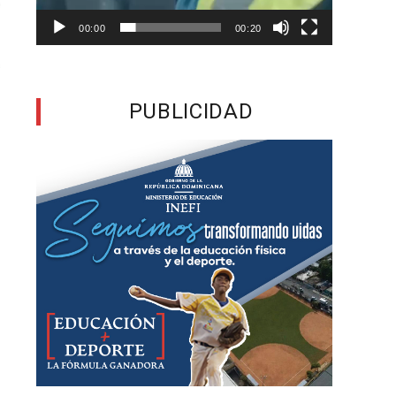
00:00
00:20
PUBLICIDAD
,
n
s