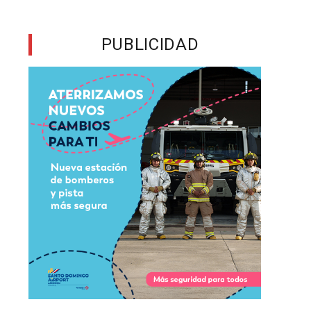
PUBLICIDAD
,
,
a
n
e
s
s