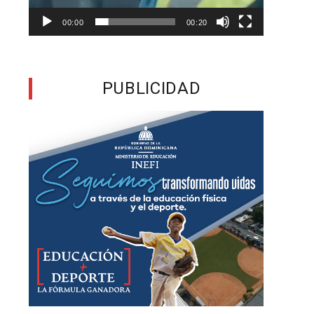
00:00
00:20
r
PUBLICIDAD
s
s
e
l
a