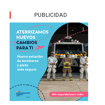
l
PUBLICIDAD
a
e
a
l
,
s