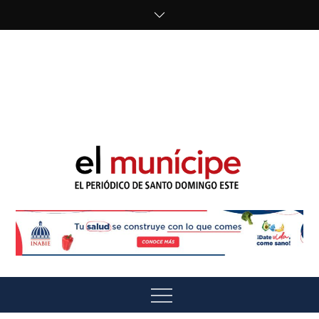
Skip
to
content
cipe.com/wp-
content/uploads/2023/10/F8WDDzzWwAEEBKD.jpeg"
alt="" />
El Munícipe
El periódico de Santo Domingo Este
Menu