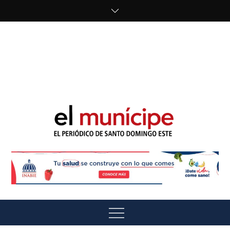
Skip
to
content
cipe.com/wp-
content/uploads/2023/10/F8WDDzzWwAEEBKD.jpeg"
alt="" />
El Munícipe
El periódico de Santo Domingo Este
Menu