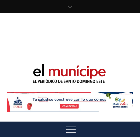
Skip
to
content
cipe.com/wp-
content/uploads/2023/10/F8WDDzzWwAEEBKD.jpeg"
alt="" />
El Munícipe
El periódico de Santo Domingo Este
Menu