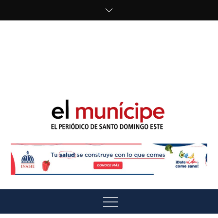
Skip
to
content
cipe.com/wp-
content/uploads/2023/10/F8WDDzzWwAEEBKD.jpeg"
alt="" />
El Munícipe
El periódico de Santo Domingo Este
Menu