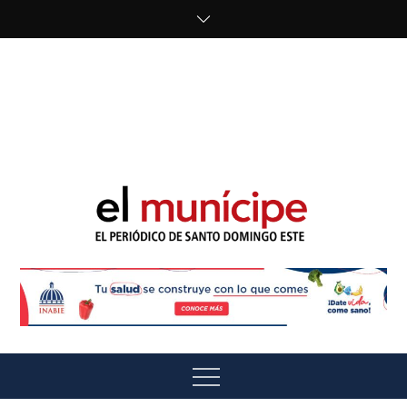
Skip
to
content
cipe.com/wp-
content/uploads/2023/10/F8WDDzzWwAEEBKD.jpeg"
alt="" />
El Munícipe
El periódico de Santo Domingo Este
Menu