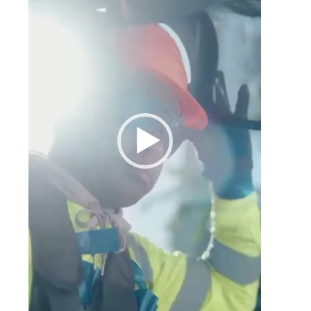
s
a
ó
a
y
e