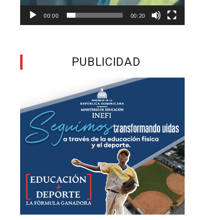
y
00:00
00:20
,
a
PUBLICIDAD
a
e
n
r
l
n
,