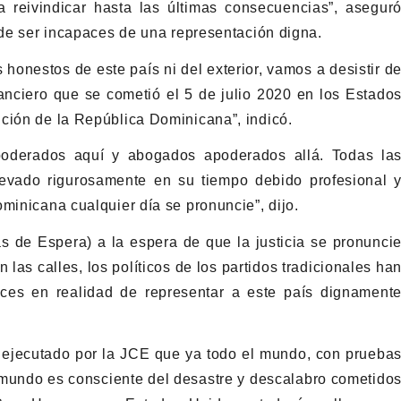
a reivindicar hasta las últimas consecuencias”, asegur
 de ser incapaces de una representación digna.
 honestos de este país ni del exterior, vamos a desistir d
nanciero que se cometió el 5 de julio 2020 en los Estado
ción de la República Dominicana”, indicó.
apoderados aquí y abogados apoderados allá. Todas la
evado rigurosamente en su tiempo debido profesional 
minicana cualquier día se pronuncie”, dijo.
de Espera) a la espera de que la justicia se pronunci
 las calles, los políticos de los partidos tradicionales ha
ces en realidad de representar a este país dignament
 ejecutado por la JCE que ya todo el mundo, con prueba
l mundo es consciente del desastre y descalabro cometido