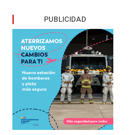
o
PUBLICIDAD
r
e
a
s
a