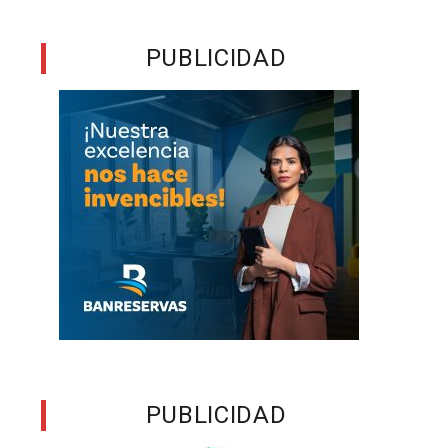
ó
PUBLICIDAD
e
s
s
y
e
n
e
s
PUBLICIDAD
s