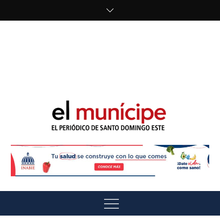
Skip
to
content
cipe.com/wp-
content/uploads/2023/10/F8WDDzzWwAEEBKD.jpeg"
alt="" />
El Munícipe
El periódico de Santo Domingo Este
Menu